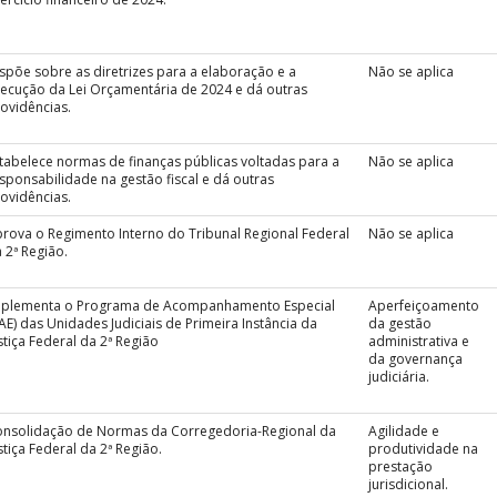
spõe sobre as diretrizes para a elaboração e a
Não se aplica
ecução da Lei Orçamentária de 2024 e dá outras
ovidências.
tabelece normas de finanças públicas voltadas para a
Não se aplica
sponsabilidade na gestão fiscal e dá outras
ovidências.
rova o Regimento Interno do Tribunal Regional Federal
Não se aplica
 2ª Região.
mplementa o Programa de Acompanhamento Especial
Aperfeiçoamento
AE) das Unidades Judiciais de Primeira Instância da
da gestão
stiça Federal da 2ª Região
administrativa e
da governança
judiciária.
nsolidação de Normas da Corregedoria-Regional da
Agilidade e
stiça Federal da 2ª Região.
produtividade na
prestação
jurisdicional.