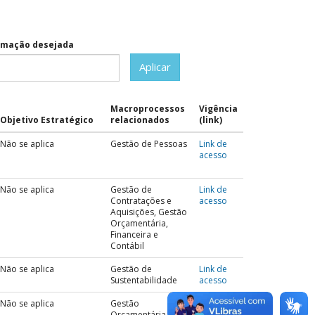
ormação desejada
Aplicar
Macroprocessos
Vigência
Objetivo Estratégico
relacionados
(link)
Não se aplica
Gestão de Pessoas
Link de
acesso
Não se aplica
Gestão de
Link de
Contratações e
acesso
Aquisições, Gestão
Orçamentária,
Financeira e
Contábil
Não se aplica
Gestão de
Link de
Sustentabilidade
acesso
Não se aplica
Gestão
Link de
Orçamentária,
acesso