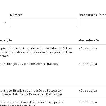
Número
Pesquisar a inf
escrição
Macrodesafio
spõe sobre o regime jurídico dos servidores públicos
Não se aplica
vis da União, das autarquias e das fundações públicas
derais.
i de Licitações e Contratos Administrativos.
Não se aplica
stitui a Lei Brasileira de Inclusão da Pessoa com
Não se aplica
ficiência (Estatuto da Pessoa com Deficiência).
tima a receita e fixa a despesa da União para o
Não se aplica
ercício financeiro de 2024.