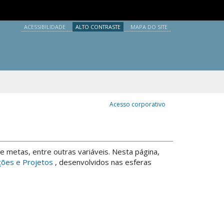
údo
1
Ir para o menu
2
Ir para a busca
3
Ir para o rodapé
4
ACESSIBILIDADE
ALTO CONTRASTE
MAPA DO SITE
Acesso corporativo
 e metas, entre outras variáveis. Nesta página,
ões e Projetos
, desenvolvidos nas esferas