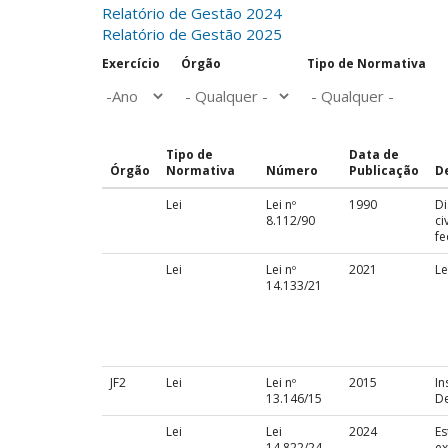
Relatório de Gestão 2024
Relatório de Gestão 2025
Exercício
Órgão
Tipo de Normativa
Ano
Exercício
Tipo de
Data de
Órgão
Normativa
Número
Publicação
D
Lei
Lei nº
1990
Di
8.112/90
ci
fe
Lei
Lei nº
2021
Le
14.133/21
JF2
Lei
Lei nº
2015
In
13.146/15
De
Lei
Lei
2024
Es
14.822/24
ex