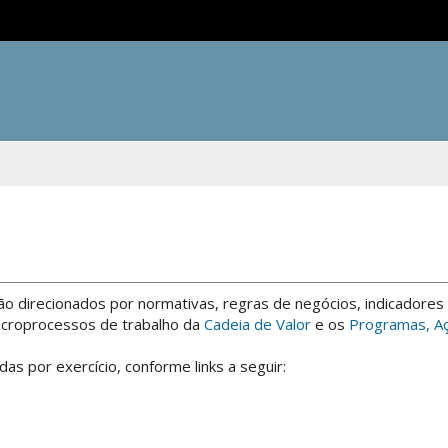
Ir para o conte
são direcionados por normativas, regras de negócios, indicadores
acroprocessos de trabalho da
Cadeia de Valor
e os
Programas, Aç
s por exercício, conforme links a seguir: