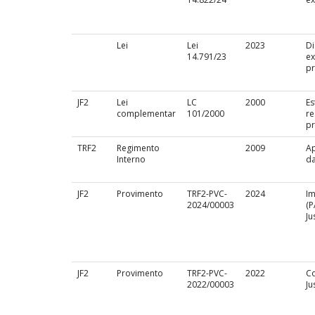
Lei
Lei
2023
Di
14.791/23
ex
pr
JF2
Lei
LC
2000
Es
complementar
101/2000
re
pr
TRF2
Regimento
2009
Ap
Interno
da
JF2
Provimento
TRF2-PVC-
2024
I
2024/00003
(P
Ju
JF2
Provimento
TRF2-PVC-
2022
Co
2022/00003
Ju