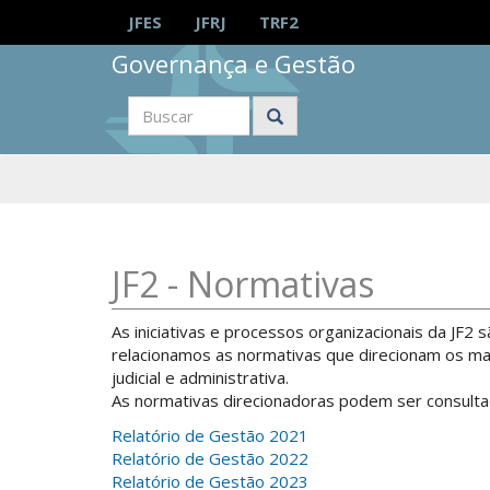
Ir
JFES
JFRJ
TRF2
para
o
Justiça
Governança e Gestão
conteúdo
Federal
da
2ª
Região
Buscar
Conteúdo
JF2 - Normativas
principal
As iniciativas e processos organizacionais da JF2 
relacionamos as normativas que direcionam os m
judicial e administrativa.
As normativas direcionadoras podem ser consultada
Relatório de Gestão 2021
Relatório de Gestão 2022
Relatório de Gestão 2023