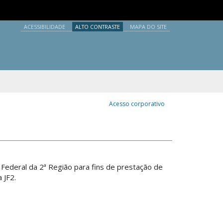
údo
1
Ir para o menu
2
Ir para a busca
3
Ir para o rodapé
4
ACESSIBILIDADE
ALTO CONTRASTE
MAPA DO SITE
Acesso corporativo
 Federal da 2ª Região para fins de prestação de
 JF2.