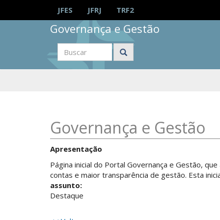
Ir
JFES
JFRJ
TRF2
para
o
Justiça
Governança e Gestão
conteúdo
Federal
da
2ª
Região
Buscar
Conteúdo
Governança e Gestão
principal
Apresentação
Página inicial do Portal Governança e Gestão, que
contas e maior transparência de gestão. Esta inicia
assunto:
Destaque