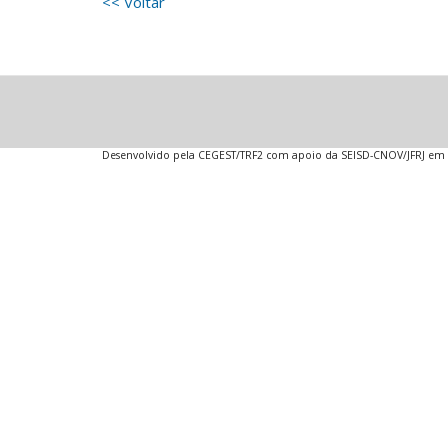
<< Voltar
Desenvolvido pela CEGEST/TRF2 com apoio da SEISD-CNOV/JFRJ em